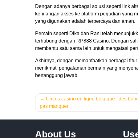
Dengan adanya berbagai solusi seperti link al
kehilangan akses ke platform perjudian yang m
yang digunakan adalah terpercaya dan aman.
Pemain seperti Dika dan Rani telah menunjuk
terhubung dengan RP888 Casino. Dengan salin
membantu satu sama lain untuk mengatasi pembl
Akhirnya, dengan memanfaatkan berbagai fitu
menikmati pengalaman bermain yang menyenan
bertanggung jawab.
Post
Circus casino en ligne belgique : des bon
pas manquer
navigation
About Us
Use