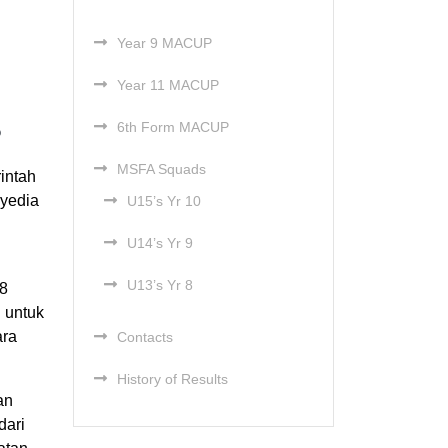
Year 9 MACUP
Year 11 MACUP
6th Form MACUP
?
MSFA Squads
intah
nyedia
U15’s Yr 10
U14’s Yr 9
U13’s Yr 8
88
d untuk
ara
Contacts
History of Results
an
dari