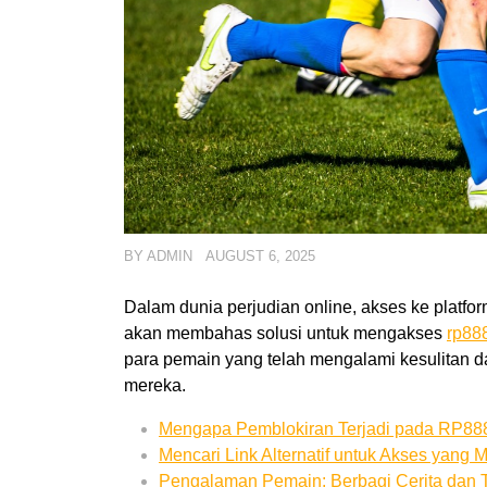
BY
ADMIN
AUGUST 6, 2025
Dalam dunia perjudian online, akses ke platform
akan membahas solusi untuk mengakses
rp88
para pemain yang telah mengalami kesulitan d
mereka.
Mengapa Pemblokiran Terjadi pada RP88
Mencari Link Alternatif untuk Akses yang
Pengalaman Pemain: Berbagi Cerita dan 