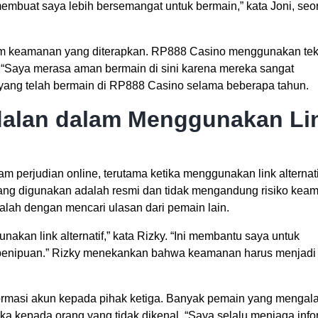
membuat saya lebih bersemangat untuk bermain,” kata Joni, seo
istem keamanan yang diterapkan. RP888 Casino menggunakan tek
. “Saya merasa aman bermain di sini karena mereka sangat
yang telah bermain di RP888 Casino selama beberapa tahun.
alan dalam Menggunakan Li
 perjudian online, terutama ketika menggunakan link alternati
ang digunakan adalah resmi dan tidak mengandung risiko kea
lah dengan mencari ulasan dari pemain lain.
an link alternatif,” kata Rizky. “Ini membantu saya untuk
 penipuan.” Rizky menekankan bahwa keamanan harus menjadi
nformasi akun kepada pihak ketiga. Banyak pemain yang mengal
a kepada orang yang tidak dikenal. “Saya selalu menjaga info