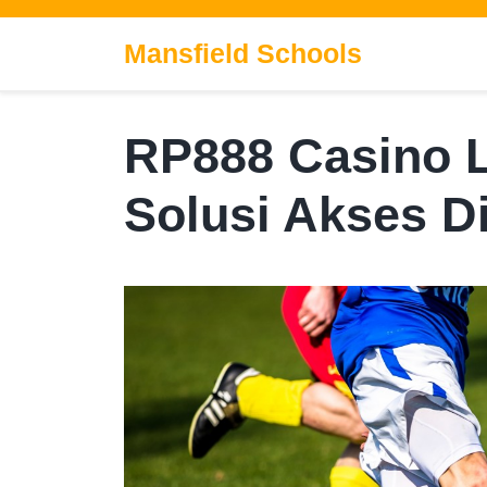
Skip
to
Mansfield Schools
content
RP888 Casino Lo
Solusi Akses D