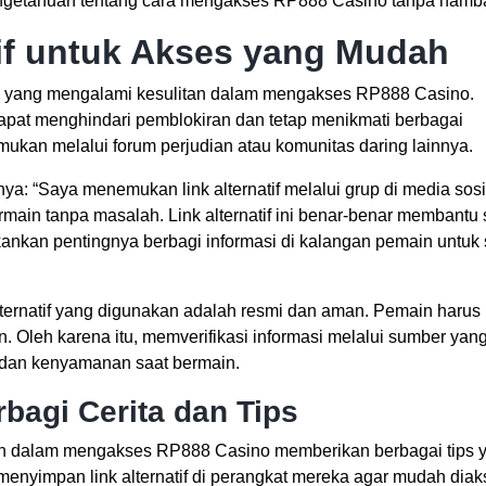
pengetahuan tentang cara mengakses RP888 Casino tanpa hamb
tif untuk Akses yang Mudah
ain yang mengalami kesulitan dalam mengakses RP888 Casino.
apat menghindari pemblokiran dan tetap menikmati berbagai
emukan melalui forum perjudian atau komunitas daring lainnya.
a: “Saya menemukan link alternatif melalui grup di media sosi
main tanpa masalah. Link alternatif ini benar-benar membantu
nkan pentingnya berbagi informasi di kalangan pemain untuk 
lternatif yang digunakan adalah resmi dan aman. Pemain harus
an. Oleh karena itu, memverifikasi informasi melalui sumber yan
 dan kenyamanan saat bermain.
agi Cerita dan Tips
an dalam mengakses RP888 Casino memberikan berbagai tips 
menyimpan link alternatif di perangkat mereka agar mudah diak