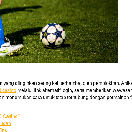
 yang diinginkan sering kali terhambat oleh pemblokiran. Artike
8 casino
melalui link alternatif login, serta memberikan wawasan
an menemukan cara untuk tetap terhubung dengan permainan fa
8 Casino?
 Mudah
Tips