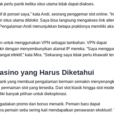
 perlu panik ketika situs utama tidak dapat diakses.
 di ponsel saya,” kata Andi, seorang penggemar slot online. “In
situs utama diblokir. Saya bisa langsung mengakses link alter
Pengalaman Andi menunjukkan betapa praktisnya memiliki aks
kan untuk menggunakan VPN sebagai tambahan. VPN dapat
okir dengan menyembunyikan alamat IP mereka. “Saya mengg
gat efektif,” kata Mira. “Sekarang saya tidak perlu khawatir te
Casino yang Harus Diketahui
narik yang membuat pengalaman bermain semakin menyenangk
 permainan slot yang tersedia. Dari slot klasik hingga slot mode
i banyak pilihan untuk dieksplorasi.
ngadakan promo dan bonus menarik. Pemain baru dapat
a pemain setia sering kali mendapatkan penawaran eksklusif.