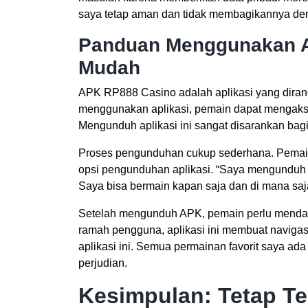
saya tetap aman dan tidak membagikannya denga
Panduan Menggunakan A
Mudah
APK RP888 Casino adalah aplikasi yang diran
menggunakan aplikasi, pemain dapat mengakses
Mengunduh aplikasi ini sangat disarankan bag
Proses pengunduhan cukup sederhana. Pemain
opsi pengunduhan aplikasi. “Saya mengunduh
Saya bisa bermain kapan saja dan di mana saja,
Setelah mengunduh APK, pemain perlu menda
ramah pengguna, aplikasi ini membuat navig
aplikasi ini. Semua permainan favorit saya ada 
perjudian.
Kesimpulan: Tetap T